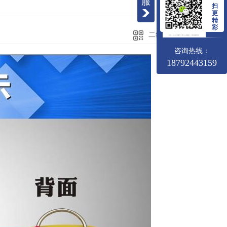
服
扫
更
精
彩
二维码分享
咨询热线：
18792443159
平凉华凡HFP-1403便携式款氯气检测仪报警器