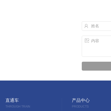
直通车
产品中心
THROUGH TRAIN
PRODUCTS