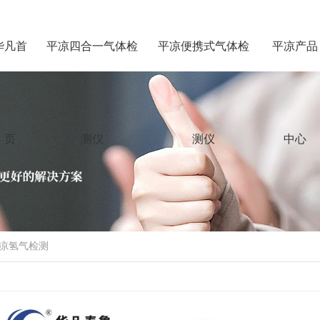
华凡首
平凉四合一气体检
平凉便携式气体检
平凉产品
页
测仪
测仪
中心
凉氢气检测