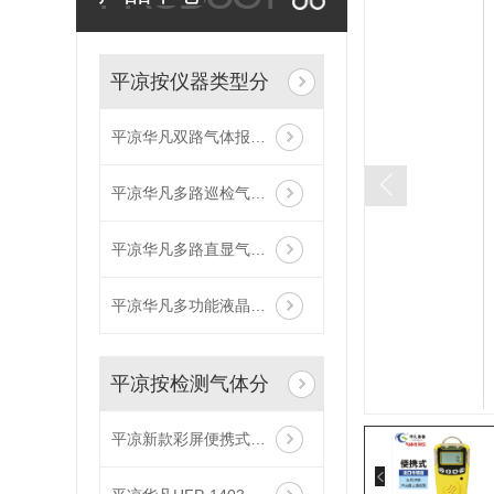
平凉按仪器类型分
平凉华凡双路气体报警控制器主机
平凉华凡多路巡检气体报警控制器主机
平凉华凡多路直显气体报警控制器主机
平凉华凡多功能液晶气体报警控制器主机
平凉按检测气体分
平凉新款彩屏便携式单一气体检测仪