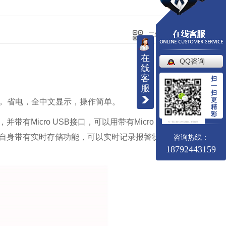
二维码分享
在
QQ咨询
线
客
扫
一
服
扫
更
， 省电，全中文显示，操作简单。
精
彩
Micro USB接口，可以用带有Micro USB接
器自身带有实时存储功能，可以实时记录报警状态和
咨询热线：
18792443159
西安华凡HFP-1403便携式款氯气检测仪报警器