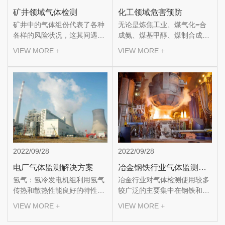
矿井领域气体检测
化工领域危害预防
矿井中的气体组份代表了各种
无论是炼焦工业、煤气化=合
各样的风险状况，这其间遇到
成氨、煤基甲醇、煤制合成
的有毒气体包含：一氧化碳、
油、煤化工联产都对气体报警
VIEW MORE +
VIEW MORE +
二氧化碳、氮氧化物、二氧化
产品有广泛的需求，尤其是对
硫等等，还包含氧气缺乏的状
二氧化硫、硫化氢、一氧化
况。在有些状况下，甲烷也能
碳、氯气、氨气等气体传感器
够达到发作爆破的浓度。因为
需求量非常大，初步计算，平
甲烷没有任何的警报特性，在
均每万吨焦炭产生需用可燃气
工人认识到风险发作时，甲烷
体100台(套)，以2016年焦炭
就能够积累到了当即爆破的浓
4.4亿吨的年产量计算，需用
度。任何的火源的出现，比方
可燃气体检测仪器44万台，以
工人的矿灯都会引起爆破事
平均每台2000元计算市场...
端。
2022/09/28
2022/09/28
电厂气体监测解决方案
冶金钢铁行业气体监测系统解决方案
氢气：氢冷发电机组利用氢气
冶金行业对气体检测使用较多
传热和散热性能良好的特性，
较广泛的主要集中在钢铁和铝
将氢气作为发电机冷却介质，
生产方面，我国是**..大钢铁生
VIEW MORE +
VIEW MORE +
在发电机处和制氢站需对氢气
产国，在钢铁、炼铝行业广泛
泄露进行检测。氨气：锅炉补
应用的是一氧化碳、二氧化