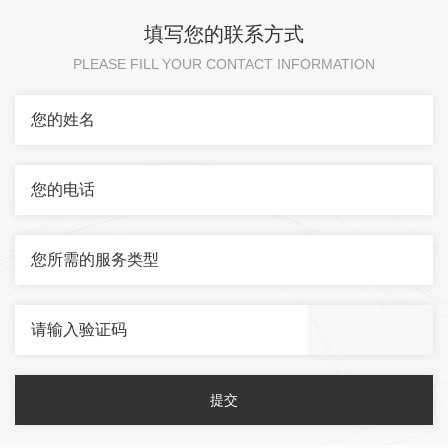
水处理过程中，利用氨水调节
硫、硫化氢、氮氧化物等气体
填写您的联系方式
给水PH值，加入联氨等化学除
传感器，主要是监测燃料燃烧
氧剂进行化学除氧，从而防止
状况，提高燃料利用率，节能
PLEASE FILL YOUR CONTACT INFORMATION
给水系统发生腐蚀。电厂采用
降耗，监测废气状况，降低污
选择性还原技术脱硝时，也需
染，同时也检测工业场所气体
使用氨气作为脱硝还原剂。在
泄漏，**生产 ，预防职业病。
这一环节中需要对制氨车间，
百万吨级产能规模的企业，...
氨水和...
提交