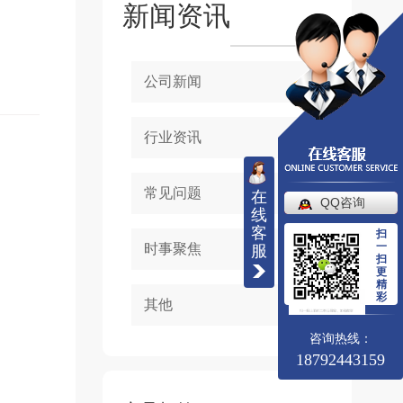
新闻资讯
公司新闻
行业资讯
常见问题
在
QQ咨询
线
客
扫
一
时事聚焦
服
扫
更
精
彩
其他
咨询热线：
18792443159