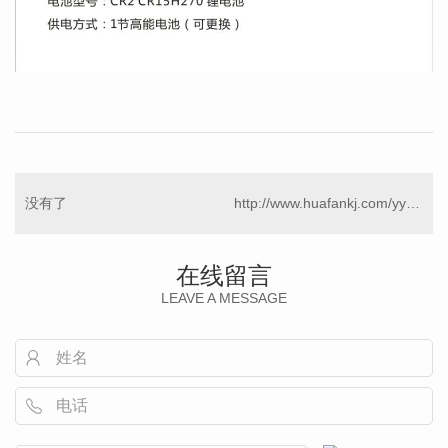
没有了
http://www.huafankj.com/yyhtjc/301.html
在线留言
LEAVE A MESSAGE