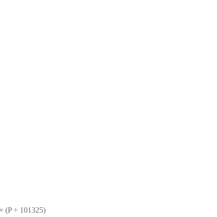
× (P ÷ 101325)