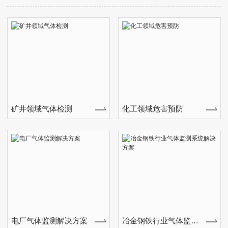
装防护的**仪器，也是保障整个
工作过程中安全的重要核心。那
么，隧道施工便携式有毒气体检
测仪怎么选用呢?这个要根据具
体的使用需求来选择采购。用于
隧道施工便携式有毒气体检测仪
主要用于...
矿井领域气体检测
化工领域危害预防
电厂气体监测解决方案
冶金钢铁行业气体监测系统解决方案