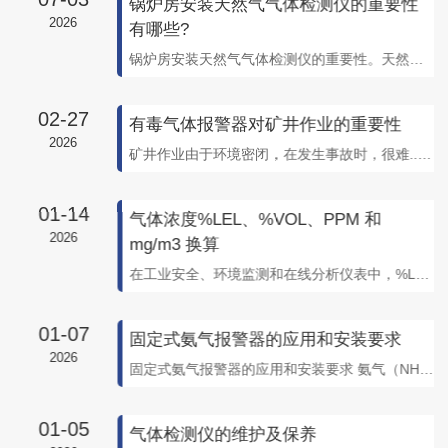
锅炉房安装天然气气体检测仪的重要性
2026
有哪些?
锅炉房安装天然气气体检测仪的重要性。天然气的主要要成分是甲烷，属于易燃易爆的气体。如果天然气泄漏遇到明火、静电、闪电或操作不当等会发生爆炸、火灾，在密团空间会使人缺氧、窒息，甚至死亡。安装天然气气体报警器4可以有效地避免爆炸和火灾的发生，从而避免财产和工作人员的生命安全。锅炉房安装天然气气体报警器的重要性。 1....
02-27
有毒气体报警器对矿井作业的重要性
2026
矿井作业由于环境密闭，在发生事故时，很难..时间营救，一旦发生有毒气体泄漏，若不能及时做出处理，很容易发生人员中毒事故，所以必须选择携带合适的气体报警器才可安全工作。 部分城市地区相关部门规定，采矿山工人下井须配便携式气体检测报警仪。便携式气体检测报警仪能自动测定井下的气体，当有害气体含量超标，或氧气不足时，会自...
01-14
气体浓度%LEL、%VOL、PPM 和
2026
mg/m3 换算
在工业安全、环境监测和在线分析仪表中，%LEL、%VOL、PPM 和 mg/m³ 是常见的气体浓度单位。理解它们的含义并掌握相互间的换算方法，对正确解读仪表读数、评估风险至关重要。一、常用单位详解1.1 %LEL（爆炸下限百分比）含义：指可燃气体在空气中能够发生爆炸的.低体积浓度的百分比。用途：专门用于可燃气...
01-07
固定式氨气报警器的应用和安装要求
2026
固定式氨气报警器的应用和安装要求 氨气（NH3），无机化合物，无色有刺激性恶臭的气味，易溶于水，氨与酸作用得可到铵盐，氨气主要用作制冷剂及制取铵盐和氮肥、复合肥料、硝酸、铵盐、纯碱等。室内空气中氨气主要来自建筑施工中使用的混凝土添加剂，添加剂中含有大量氨内物质，通过使用手持式氨气报警器得知在墙体中随着温度、湿度等...
01-05
气体检测仪的维护及保养