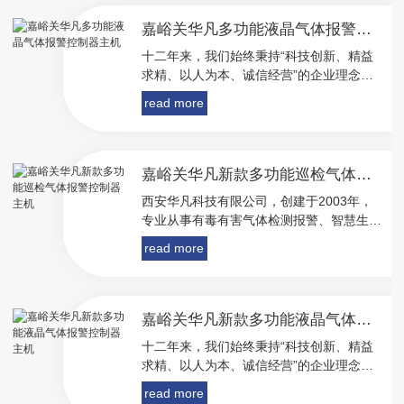
嘉峪关华凡多功能液晶气体报警控制器主机
十二年来，我们始终秉持“科技创新、精益
求精、以人为本、诚信经营”的企业理念
和“有情有义有利、同心同德同赢、共创共
read more
赢共享、互惠互助互利”的企业文化，锐意
进取、齐心协力，坚持做市场青睐的**产
品，做行业认可的..企业。
嘉峪关华凡新款多功能巡检气体报警控制器主机
西安华凡科技有限公司，创建于2003年，
专业从事有毒有害气体检测报警、智慧生活
领域产品、方案的研发及运营服务，是从研
read more
发生产到技术服务全产业链一体化的高新技
术企业。自推向市场以来，华凡公司生产的
有毒有害气体检测仪器、仪表及智能家居产
品以其可靠的性能、贴心人性化的设计、完
嘉峪关华凡新款多功能液晶气体报警控制器主机
备高品质的服务赢得了客户的一致认可与好
十二年来，我们始终秉持“科技创新、精益
评，使“华凡”...
求精、以人为本、诚信经营”的企业理念
和“有情有义有利、同心同德同赢、共创共
read more
赢共享、互惠互助互利”的企业文化，锐意